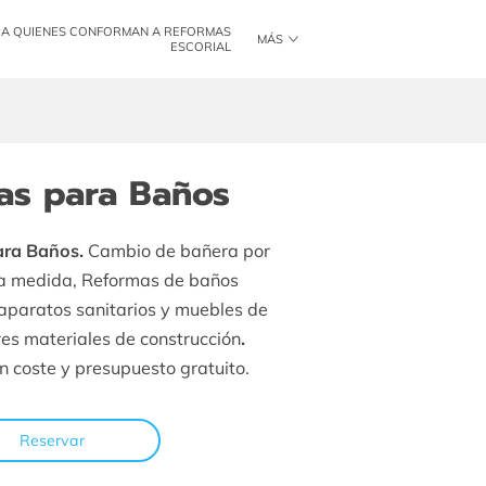
A QUIENES CONFORMAN A REFORMAS
MÁS
ESCORIAL
ÓN
HORARIO DE ATENCIÓN
CONTÁCTANOS
as para Baños
ra Baños.
Cambio de bañera por
 a medida, Reformas de baños
 aparatos sanitarios y muebles de
res materiales de construcción
.
in coste y presupuesto gratuito.
Reservar