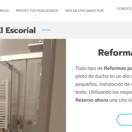
CONOCE 
PRESA
PROYECTOS REALIZADOS
NOS DESTACAMOS POR
NUESTROS SERVICIOS
CLIENTES FELICES
NUESTRA UBICACI
l Escorial
Reform
Todo tipo de
Reformas pa
plato de ducha en un día
pequeños, instalación de
baño. Utilizando los mejo
Reserve ahora
una cita s