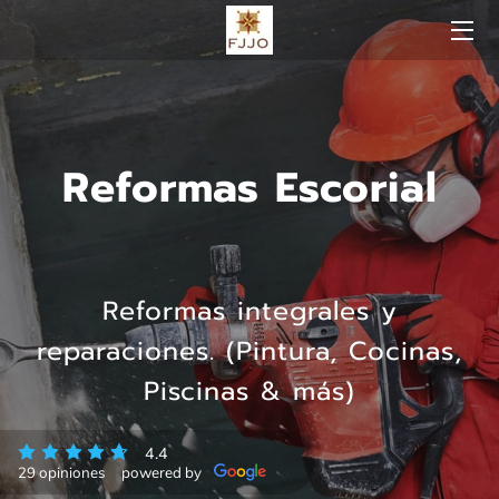
NUESTRA EMPRESA
PROYECTOS REALIZADOS
Reformas Escorial
NOS DESTACAMOS POR
CONOCE A QUIENES CONFORMAN A REFORMAS
ESCORIAL
NUESTROS SERVICIOS
Reformas integrales y
reparaciones. (Pintura, Cocinas,
CLIENTES FELICES
Piscinas & más)
NUESTRA UBICACIÓN
4.4
HORARIO DE ATENCIÓN
29 opiniones
powered by