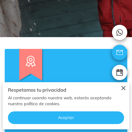
CONTÁCTANOS
Respetamos tu privacidad
No puedes dejar pasar
Al continuar usando nuestra web, estarás aceptando
nuestros trabajos más
nuestra política de cookies.
destacados
Aceptar
Fabricamos ventanas y tarimas de calidad